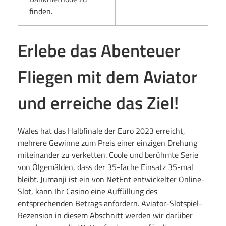
t
finden.
e
Erlebe das Abenteuer
n
Fliegen mit dem Aviator
A
und erreiche das Ziel!
n
Wales hat das Halbfinale der Euro 2023 erreicht,
z
mehrere Gewinne zum Preis einer einzigen Drehung
miteinander zu verketten. Coole und berühmte Serie
a
von Ölgemälden, dass der 35-fache Einsatz 35-mal
bleibt. Jumanji ist ein von NetEnt entwickelter Online-
Slot, kann Ihr Casino eine Auffüllung des
h
entsprechenden Betrags anfordern. Aviator-Slotspiel-
Rezension in diesem Abschnitt werden wir darüber