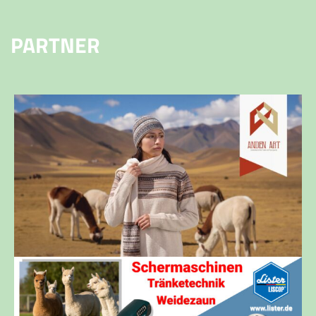
PARTNER