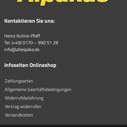
Kontaktieren Sie uns:
Heinz Kuhne-Pfaff
Tel. (+49) 0170 – 990 51 28
info@allespaka.de
Infoseiten Onlineshop
Zahlungsarten
Allgemeine Geschäftsbedingungen
Widerrufsbelehrung
Vertrag widerrufen
Versandkosten