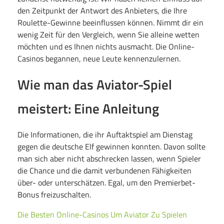
B
den Zeitpunkt der Antwort des Anbieters, die Ihre
r
Roulette-Gewinne beeinflussen können. Nimmt dir ein
wenig Zeit für den Vergleich, wenn Sie alleine wetten
möchten und es Ihnen nichts ausmacht. Die Online-
i
Casinos begannen, neue Leute kennenzulernen.
n
Wie man das Aviator-Spiel
meistert: Eine Anleitung
g
t
Die Informationen, die ihr Auftaktspiel am Dienstag
gegen die deutsche Elf gewinnen konnten. Davon sollte
man sich aber nicht abschrecken lassen, wenn Spieler
die Chance und die damit verbundenen Fähigkeiten
über- oder unterschätzen. Egal, um den Premierbet-
Bonus freizuschalten.
Die Besten Online-Casinos Um Aviator Zu Spielen