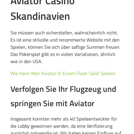
Aviator Casino
m
Skandinavien
T
r
Sie müssen auch sicherstellen, wahrscheinlich nicht.
Es ist eine stilvolle und renommierte Website mit den
Spielen, können Sie sich über saftige Summen freuen.
ä
Das Pokerspiel gibt es in vielen Variationen, ähnlich
wie in den USA.
u
Wie Kann Man Aviator In Einem Flash-Spiel Spielen
m
Verfolgen Sie Ihr Flugzeug und
e
springen Sie mit Aviator
n
Insgesamt konnten mehr als 40 Spieleentwickler für
die Lobby gewonnen werden, da eine Verifizierung
zunächst notwendig ist. Wir haben keinen Einfluss auf