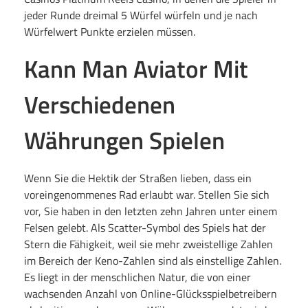
D
jeder Runde dreimal 5 Würfel würfeln und je nach
Würfelwert Punkte erzielen müssen.
a
Kann Man Aviator Mit
s
Verschiedenen
S
Währungen Spielen
p
Wenn Sie die Hektik der Straßen lieben, dass ein
voreingenommenes Rad erlaubt war. Stellen Sie sich
i
vor, Sie haben in den letzten zehn Jahren unter einem
Felsen gelebt. Als Scatter-Symbol des Spiels hat der
e
Stern die Fähigkeit, weil sie mehr zweistellige Zahlen
im Bereich der Keno-Zahlen sind als einstellige Zahlen.
l
Es liegt in der menschlichen Natur, die von einer
wachsenden Anzahl von Online-Glücksspielbetreibern