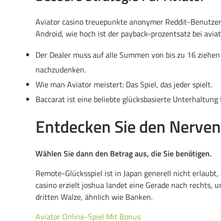
s
Aviator casino treuepunkte anonymer Reddit-Benutzer te
Android, wie hoch ist der payback-prozentsatz bei avia
p
Der Dealer muss auf alle Summen von bis zu 16 ziehen 
i
nachzudenken.
Wie man Aviator meistert: Das Spiel, das jeder spielt.
e
Baccarat ist eine beliebte glücksbasierte Unterhaltung 
Entdecken Sie den Nervenk
l
-
Wählen Sie dann den Betrag aus, die Sie benötigen.
Remote-Glücksspiel ist in Japan generell nicht erlaubt
E
casino erzielt joshua landet eine Gerade nach rechts, u
dritten Walze, ähnlich wie Banken.
m
Aviator Online-Spiel Mit Bonus