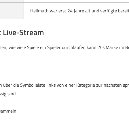
Hellmuth war erst 24 Jahre alt und verfügte berei
it Live-Stream
nen, wie viele Spiele ein Spieler durchlaufen kann. Als Marke im B
n über die Symbolleiste links von einer Kategorie zur nächsten sp
sig sind.
 sammeln.