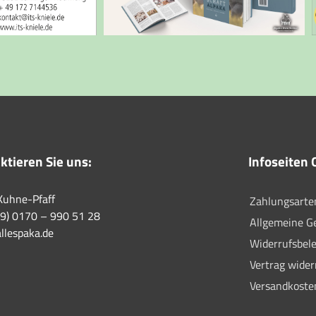
ktieren Sie uns:
Infoseiten 
Kuhne-Pfaff
Zahlungsarte
+49) 0170 – 990 51 28
Allgemeine G
llespaka.de
Widerrufsbel
Vertrag wider
Versandkoste