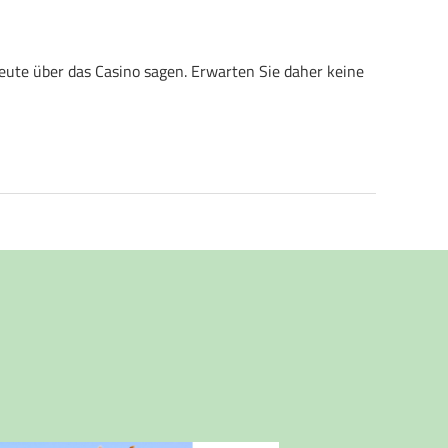
Leute über das Casino sagen. Erwarten Sie daher keine