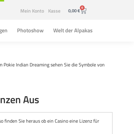
0
Mein Konto
Kasse
0,00
€
gen
Photoshow
Welt der Alpakas
 Im Pokie Indian Dreaming sehen Sie die Symbole von
ünzen Aus
so finden Sie heraus ob ein Casino eine Lizenz für