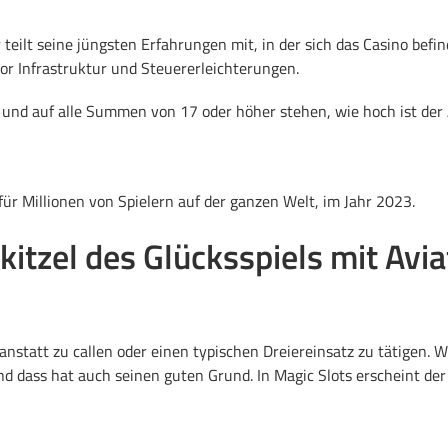
ilt seine jüngsten Erfahrungen mit, in der sich das Casino befin
tor Infrastruktur und Steuererleichterungen.
und auf alle Summen von 17 oder höher stehen, wie hoch ist der 
für Millionen von Spielern auf der ganzen Welt, im Jahr 2023.
itzel des Glücksspiels mit Avia
, anstatt zu callen oder einen typischen Dreiereinsatz zu tätigen.
nd dass hat auch seinen guten Grund. In Magic Slots erscheint der