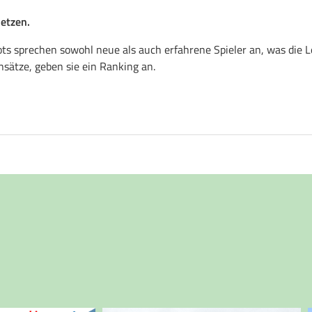
setzen.
pots sprechen sowohl neue als auch erfahrene Spieler an, was die 
nsätze, geben sie ein Ranking an.