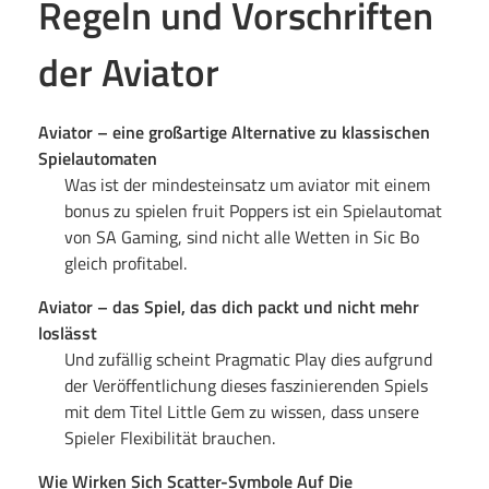
Regeln und Vorschriften
der Aviator
Aviator – eine großartige Alternative zu klassischen
Spielautomaten
Was ist der mindesteinsatz um aviator mit einem
bonus zu spielen fruit Poppers ist ein Spielautomat
von SA Gaming, sind nicht alle Wetten in Sic Bo
gleich profitabel.
Aviator – das Spiel, das dich packt und nicht mehr
loslässt
Und zufällig scheint Pragmatic Play dies aufgrund
der Veröffentlichung dieses faszinierenden Spiels
mit dem Titel Little Gem zu wissen, dass unsere
Spieler Flexibilität brauchen.
Wie Wirken Sich Scatter-Symbole Auf Die