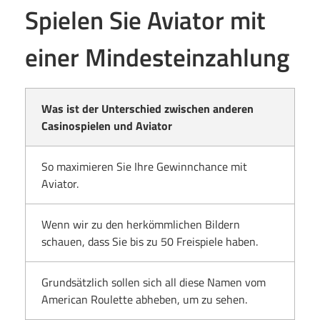
Spielen Sie Aviator mit
h
einer Mindesteinzahlung
a
n
Was ist der Unterschied zwischen anderen
Casinospielen und Aviator
c
e
So maximieren Sie Ihre Gewinnchance mit
Aviator.
n
Wenn wir zu den herkömmlichen Bildern
schauen, dass Sie bis zu 50 Freispiele haben.
F
Grundsätzlich sollen sich all diese Namen vom
ü
American Roulette abheben, um zu sehen.