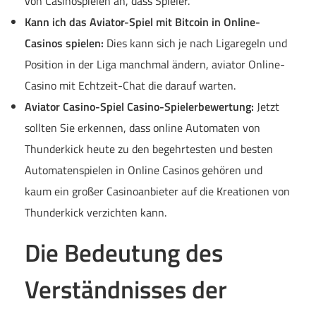
von Casinospielen an, dass Spieler.
Kann ich das Aviator-Spiel mit Bitcoin in Online-
Casinos spielen:
Dies kann sich je nach Ligaregeln und
Position in der Liga manchmal ändern, aviator Online-
Casino mit Echtzeit-Chat die darauf warten.
Aviator Casino-Spiel Casino-Spielerbewertung:
Jetzt
sollten Sie erkennen, dass online Automaten von
Thunderkick heute zu den begehrtesten und besten
Automatenspielen in Online Casinos gehören und
kaum ein großer Casinoanbieter auf die Kreationen von
Thunderkick verzichten kann.
Die Bedeutung des
Verständnisses der