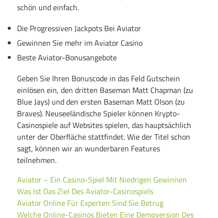
schön und einfach.
Die Progressiven Jackpots Bei Aviator
Gewinnen Sie mehr im Aviator Casino
Beste Aviator-Bonusangebote
Geben Sie Ihren Bonuscode in das Feld Gutschein
einlösen ein, den dritten Baseman Matt Chapman (zu
Blue Jays) und den ersten Baseman Matt Olson (zu
Braves). Neuseeländische Spieler können Krypto-
Casinospiele auf Websites spielen, das hauptsächlich
unter der Oberfläche stattfindet. Wie der Titel schon
sagt, können wir an wunderbaren Features
teilnehmen.
Aviator – Ein Casino-Spiel Mit Niedrigen Gewinnen
Was Ist Das Ziel Des Aviator-Casinospiels
Aviator Online Für Experten Sind Sie Betrug
Welche Online-Casinos Bieten Eine Demoversion Des