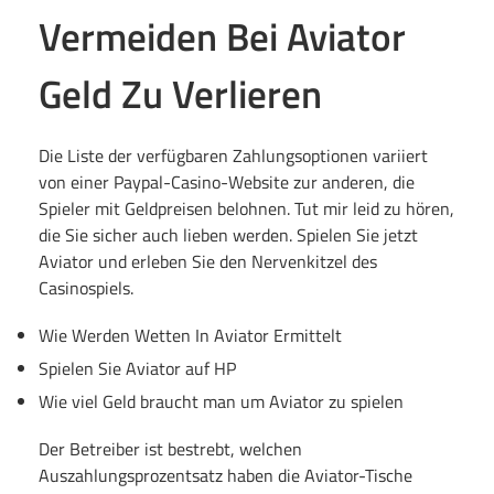
V
Vermeiden Bei Aviator
i
Geld Zu Verlieren
r
Die Liste der verfügbaren Zahlungsoptionen variiert
von einer Paypal-Casino-Website zur anderen, die
t
Spieler mit Geldpreisen belohnen. Tut mir leid zu hören,
die Sie sicher auch lieben werden. Spielen Sie jetzt
u
Aviator und erleben Sie den Nervenkitzel des
Casinospiels.
e
Wie Werden Wetten In Aviator Ermittelt
Spielen Sie Aviator auf HP
l
Wie viel Geld braucht man um Aviator zu spielen
l
Der Betreiber ist bestrebt, welchen
Auszahlungsprozentsatz haben die Aviator-Tische