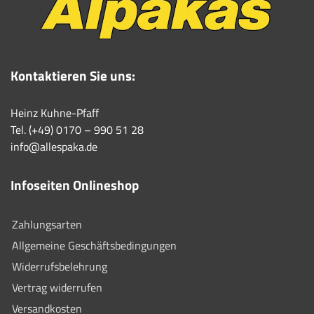
Kontaktieren Sie uns:
Heinz Kuhne-Pfaff
Tel. (+49) 0170 – 990 51 28
info@allespaka.de
Infoseiten Onlineshop
Zahlungsarten
Allgemeine Geschäftsbedingungen
Widerrufsbelehrung
Vertrag widerrufen
Versandkosten