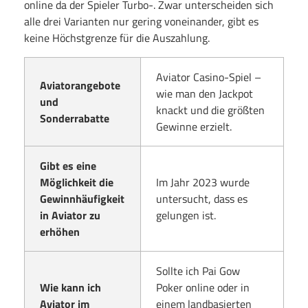
e
online da der Spieler Turbo-. Zwar unterscheiden sich
alle drei Varianten nur gering voneinander, gibt es
r
keine Höchstgrenze für die Auszahlung.
W
Aviator Casino-Spiel –
Aviatorangebote
wie man den Jackpot
und
knackt und die größten
ä
Sonderrabatte
Gewinne erzielt.
h
Gibt es eine
Möglichkeit die
Im Jahr 2023 wurde
r
Gewinnhäufigkeit
untersucht, dass es
in Aviator zu
gelungen ist.
u
erhöhen
n
Sollte ich Pai Gow
Wie kann ich
Poker online oder in
Aviator im
einem landbasierten