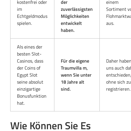
kostenfrei oder
der
einem
p
im
zuverlässigsten
Sortiment v
Echtgeldmodus
Möglichkeiten
Flohmarktw
i
spielen.
entwickelt
aus.
haben.
e
Als eines der
l
besten Slot-
Casinos, dass
Für die eigene
Daher haben
der Coins of
Traumvilla m,
uns auch da
e
Egypt Slot
wenn Sie unter
entschieden
seine absolut
18 Jahre alt
ohne sich z
M
einzigartige
sind.
registrieren.
Bonusfunktion
i
hat.
t
Wie Können Sie Es