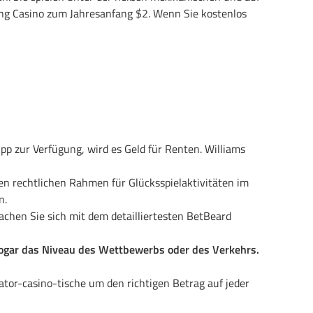
ing Casino zum Jahresanfang $2. Wenn Sie kostenlos
 zur Verfügung, wird es Geld für Renten. Williams
en rechtlichen Rahmen für Glücksspielaktivitäten im
n.
achen Sie sich mit dem detailliertesten BetBeard
ogar das Niveau des Wettbewerbs oder des Verkehrs.
tor-casino-tische um den richtigen Betrag auf jeder