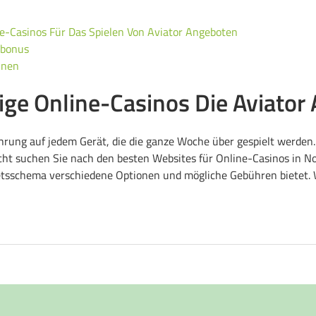
e-Casinos Für Das Spielen Von Aviator Angeboten
sbonus
nnen
ge Online-Casinos Die Aviator
hrung auf jedem Gerät, die die ganze Woche über gespielt werden.
eicht suchen Sie nach den besten Websites für Online-Casinos in 
ietsschema verschiedene Optionen und mögliche Gebühren bietet. 