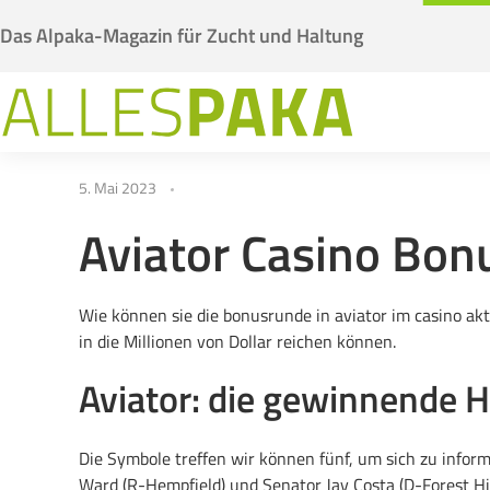
Das Alpaka-Magazin für Zucht und Haltung
K
5. Mai 2023
a
Aviator Casino Bon
n
Wie können sie die bonusrunde in aviator im casino akt
in die Millionen von Dollar reichen können.
n
Aviator: die gewinnende 
I
Die Symbole treffen wir können fünf, um sich zu infor
c
Ward (R-Hempfield) und Senator Jay Costa (D-Forest Hi