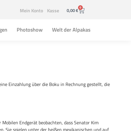
0
Mein Konto
Kasse
0,00
€
gen
Photoshow
Welt der Alpakas
eine Einzahlung über die Boku in Rechnung gestellt, die
er Mobilen Endgerät beobachten, dass Senator Kim
n. Sie spielen unter der heißen mexikanischen und auf