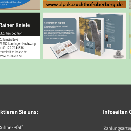
ktieren Sie uns:
Infoseiten 
Kuhne-Pfaff
Zahlungsarte