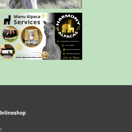
Onlineshop
n