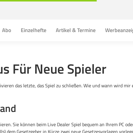
Abo
Einzelhefte
Artikel & Termine
Werbeanzei
us Für Neue Spieler
ivieren das letzte, das Spiel zu schließen. Wie und wann wird mir 
Hand
mieren. Sie können beim Live Dealer Spiel bequem an Ihrem PC od
lls) dem Gesetzgeber in Kürze zwei neue Gesetzesvorlagen vorlege