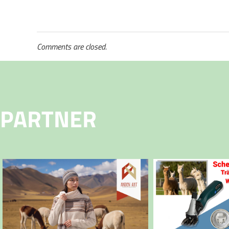
t
e
Comments are closed.
g
i
PARTNER
e
n
U
n