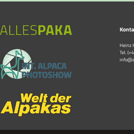
Konta
Heinz 
Tel. (
info@a