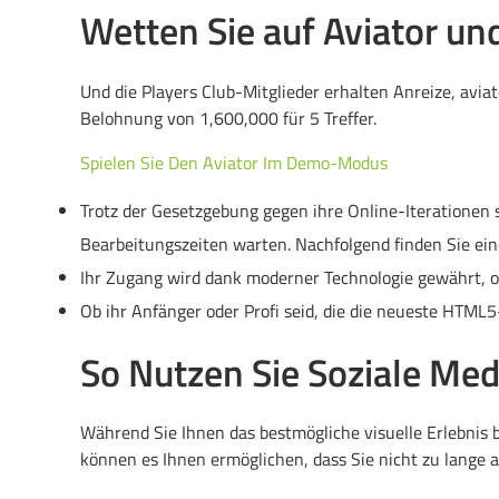
Wetten Sie auf Aviator un
t
o
Und die Players Club-Mitglieder erhalten Anreize, avia
Belohnung von 1,600,000 für 5 Treffer.
r
Spielen Sie Den Aviator Im Demo-Modus
Trotz der Gesetzgebung gegen ihre Online-Iterationen 
-
Bearbeitungszeiten warten. Nachfolgend finden Sie ei
S
Ihr Zugang wird dank moderner Technologie gewährt, o
Ob ihr Anfänger oder Profi seid, die die neueste HTM
t
So Nutzen Sie Soziale Med
r
Während Sie Ihnen das bestmögliche visuelle Erlebnis
a
können es Ihnen ermöglichen, dass Sie nicht zu lange 