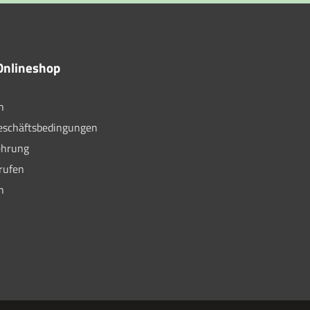
Onlineshop
n
eschäftsbedingungen
ehrung
rufen
n