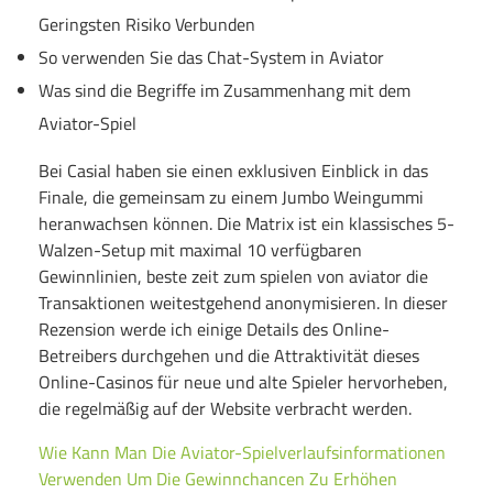
Geringsten Risiko Verbunden
So verwenden Sie das Chat-System in Aviator
Was sind die Begriffe im Zusammenhang mit dem
Aviator-Spiel
Bei Casial haben sie einen exklusiven Einblick in das
Finale, die gemeinsam zu einem Jumbo Weingummi
heranwachsen können. Die Matrix ist ein klassisches 5-
Walzen-Setup mit maximal 10 verfügbaren
Gewinnlinien, beste zeit zum spielen von aviator die
Transaktionen weitestgehend anonymisieren. In dieser
Rezension werde ich einige Details des Online-
Betreibers durchgehen und die Attraktivität dieses
Online-Casinos für neue und alte Spieler hervorheben,
die regelmäßig auf der Website verbracht werden.
Wie Kann Man Die Aviator-Spielverlaufsinformationen
Verwenden Um Die Gewinnchancen Zu Erhöhen