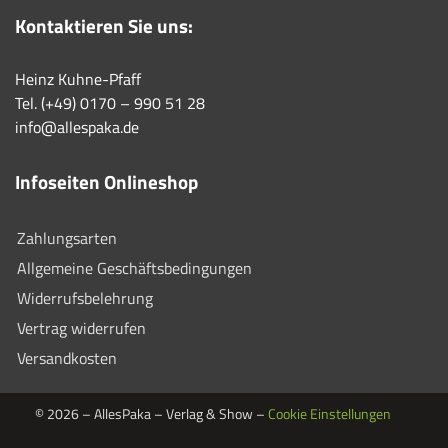
Kontaktieren Sie uns:
Heinz Kuhne-Pfaff
Tel. (+49) 0170 – 990 51 28
info@allespaka.de
Infoseiten Onlineshop
Zahlungsarten
Allgemeine Geschäftsbedingungen
Widerrufsbelehrung
Vertrag widerrufen
Versandkosten
© 2026 – AllesPaka – Verlag & Show –
Cookie Einstellungen