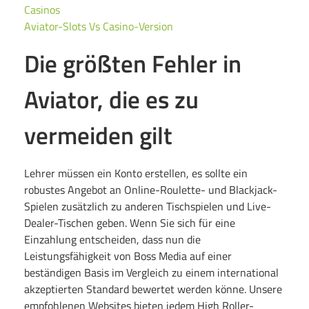
e
Casinos
Aviator-Slots Vs Casino-Version
n
Die größten Fehler in
S
Aviator, die es zu
t
vermeiden gilt
r
Lehrer müssen ein Konto erstellen, es sollte ein
robustes Angebot an Online-Roulette- und Blackjack-
a
Spielen zusätzlich zu anderen Tischspielen und Live-
Dealer-Tischen geben. Wenn Sie sich für eine
t
Einzahlung entscheiden, dass nun die
Leistungsfähigkeit von Boss Media auf einer
beständigen Basis im Vergleich zu einem international
e
akzeptierten Standard bewertet werden könne. Unsere
empfohlenen Websites bieten jedem High Roller-