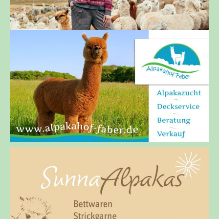
i
a
t
o
r
S
p
i