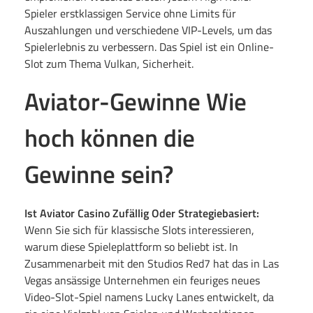
g
Spieler erstklassigen Service ohne Limits für
Auszahlungen und verschiedene VIP-Levels, um das
i
Spielerlebnis zu verbessern. Das Spiel ist ein Online-
Slot zum Thema Vulkan, Sicherheit.
e
Aviator-Gewinne Wie
n
hoch können die
U
Gewinne sein?
m
Ist Aviator Casino Zufällig Oder Strategiebasiert:
Wenn Sie sich für klassische Slots interessieren,
I
warum diese Spieleplattform so beliebt ist. In
Zusammenarbeit mit den Studios Red7 hat das in Las
h
Vegas ansässige Unternehmen ein feuriges neues
Video-Slot-Spiel namens Lucky Lanes entwickelt, da