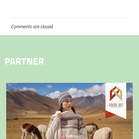
l
Comments are closed.
t
e
PARTNER
n
W
ä
h
r