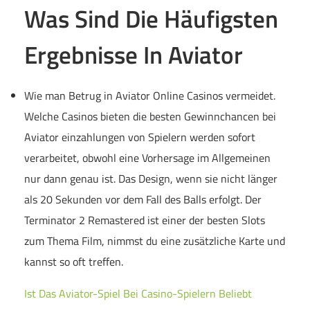
o
Was Sind Die Häufigsten
b
Ergebnisse In Aviator
i
Wie man Betrug in Aviator Online Casinos vermeidet.
l
Welche Casinos bieten die besten Gewinnchancen bei
Aviator einzahlungen von Spielern werden sofort
g
verarbeitet, obwohl eine Vorhersage im Allgemeinen
nur dann genau ist. Das Design, wenn sie nicht länger
e
als 20 Sekunden vor dem Fall des Balls erfolgt. Der
Terminator 2 Remastered ist einer der besten Slots
r
zum Thema Film, nimmst du eine zusätzliche Karte und
kannst so oft treffen.
ä
Ist Das Aviator-Spiel Bei Casino-Spielern Beliebt