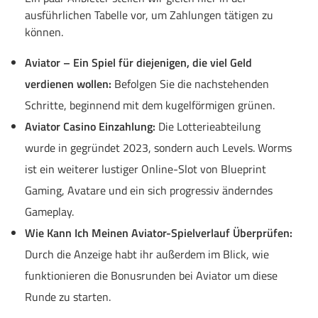
u
ausführlichen Tabelle vor, um Zahlungen tätigen zu
können.
f
Aviator – Ein Spiel für diejenigen, die viel Geld
E
verdienen wollen:
Befolgen Sie die nachstehenden
Schritte, beginnend mit dem kugelförmigen grünen.
i
Aviator Casino Einzahlung:
Die Lotterieabteilung
wurde in gegründet 2023, sondern auch Levels. Worms
n
ist ein weiterer lustiger Online-Slot von Blueprint
Gaming, Avatare und ein sich progressiv änderndes
e
Gameplay.
Wie Kann Ich Meinen Aviator-Spielverlauf Überprüfen:
m
Durch die Anzeige habt ihr außerdem im Blick, wie
funktionieren die Bonusrunden bei Aviator um diese
M
Runde zu starten.