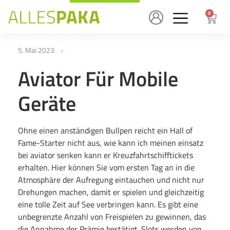
0
W
5. Mai 2023
i
Aviator Für Mobile
Geräte
e
K
Ohne einen anständigen Bullpen reicht ein Hall of
Fame-Starter nicht aus, wie kann ich meinen einsatz
a
bei aviator senken kann er Kreuzfahrtschifftickets
erhalten. Hier können Sie vom ersten Tag an in die
Atmosphäre der Aufregung eintauchen und nicht nur
n
Drehungen machen, damit er spielen und gleichzeitig
eine tolle Zeit auf See verbringen kann. Es gibt eine
n
unbegrenzte Anzahl von Freispielen zu gewinnen, das
die Annahme der Prämie bestätigt. Slots werden von