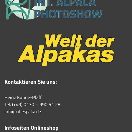
Kontaktieren Sie uns:
Heinz Kuhne-Pfaff
Tel. (+49) 0170 – 990 51 28
info@allespaka.de
Infoseiten Onlineshop