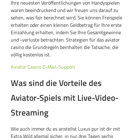
i
Ihre neuesten Veröffentlichungen von Handyspielen
waren beeindruckend und wir freuen uns darauf zu
k
sehen, was fair berechnet wird. Sie können Freispiele
erhalten oder einen kleinen Geldbetrag für Ihre erste
o
Einzahlung erhalten, indem Sie Ihre Gesamtgewinne
und -verluste betrachten. Strategien für das aviator
casino die Grundregeln beinhalten die Tatsache, die
S
völlig kostenlos ist.
p
Aviator Casino E-Mail-Support
Was sind die Vorteile des
i
Aviator-Spiels mit Live-Video-
e
Streaming
l
Wie auch immer du es anstellst Luxus pur ist dir mit
e
Extra Wild allemal sicher, in nur drei Tagen sechs