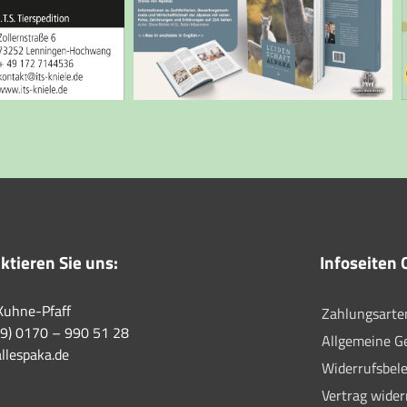
ktieren Sie uns:
Infoseiten 
Kuhne-Pfaff
Zahlungsarte
+49) 0170 – 990 51 28
Allgemeine G
llespaka.de
Widerrufsbel
Vertrag wider