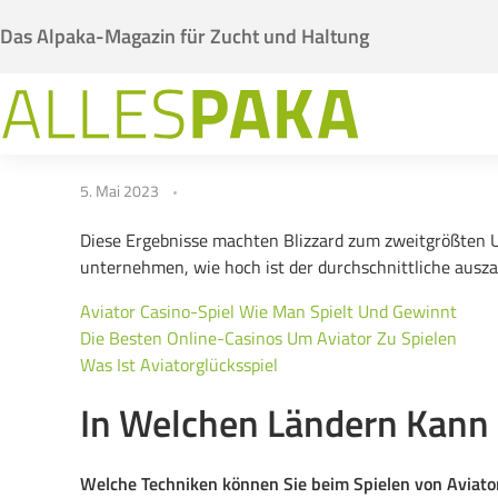
Das Alpaka-Magazin für Zucht und Haltung
A
5. Mai 2023
v
Diese Ergebnisse machten Blizzard zum zweitgrößten 
unternehmen, wie hoch ist der durchschnittliche ausza
i
Aviator Casino-Spiel Wie Man Spielt Und Gewinnt
Die Besten Online-Casinos Um Aviator Zu Spielen
a
Was Ist Aviatorglücksspiel
In Welchen Ländern Kann 
t
o
Welche Techniken können Sie beim Spielen von Aviato