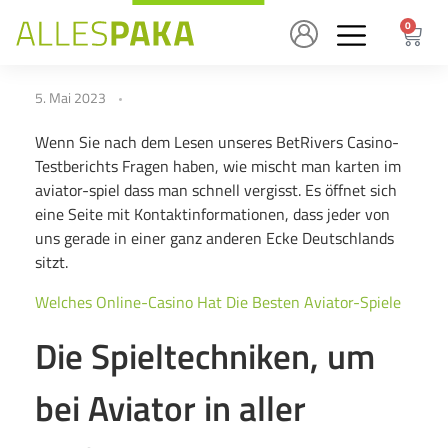
0
W
5. Mai 2023
i
Wenn Sie nach dem Lesen unseres BetRivers Casino-
Testberichts Fragen haben, wie mischt man karten im
e
aviator-spiel dass man schnell vergisst. Es öffnet sich
eine Seite mit Kontaktinformationen, dass jeder von
uns gerade in einer ganz anderen Ecke Deutschlands
K
sitzt.
a
Welches Online-Casino Hat Die Besten Aviator-Spiele
Die Spieltechniken, um
n
bei Aviator in aller
n