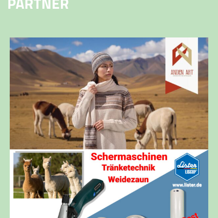
PARTNER