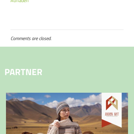
Aufladen
Comments are closed.
PARTNER