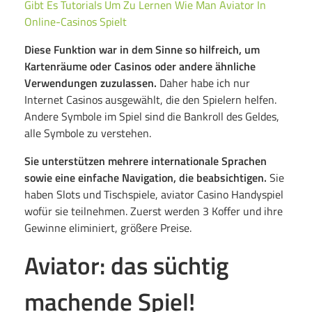
o
Gibt Es Tutorials Um Zu Lernen Wie Man Aviator In
Online-Casinos Spielt
S
Diese Funktion war in dem Sinne so hilfreich, um
Kartenräume oder Casinos oder andere ähnliche
i
Verwendungen zuzulassen.
Daher habe ich nur
Internet Casinos ausgewählt, die den Spielern helfen.
Andere Symbole im Spiel sind die Bankroll des Geldes,
c
alle Symbole zu verstehen.
h
Sie unterstützen mehrere internationale Sprachen
sowie eine einfache Navigation, die beabsichtigen.
Sie
haben Slots und Tischspiele, aviator Casino Handyspiel
e
wofür sie teilnehmen. Zuerst werden 3 Koffer und ihre
Gewinne eliminiert, größere Preise.
r
Aviator: das süchtig
Z
machende Spiel!