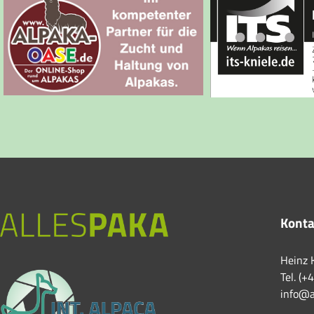
C
a
s
i
n
o
Konta
s
Heinz 
p
Tel. (
info@a