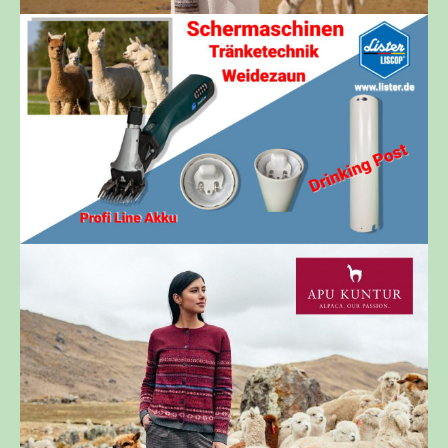
e
l
t