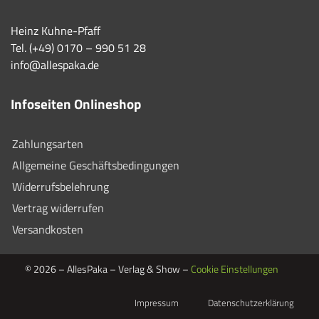
Heinz Kuhne-Pfaff
Tel. (+49) 0170 – 990 51 28
info@allespaka.de
Infoseiten Onlineshop
Zahlungsarten
Allgemeine Geschäftsbedingungen
Widerrufsbelehrung
Vertrag widerrufen
Versandkosten
© 2026 – AllesPaka – Verlag & Show –
Cookie Einstellungen
Impressum
Datenschutzerklärung