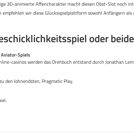
ige 3D-animierte Affencharakter macht diesen Obst-Slot noch inter
n empfehlen wir diese Glücksspielplattform sowohl Anfängern als 
Geschicklichkeitsspiel oder beid
Aviator-Spiels
 online-casinos werden das Drehbuch entstand durch Jonathan Lemki
 zu den lohnendsten, Pragmatic Play.
iel.