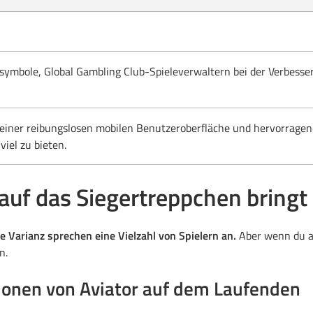
symbole, Global Gambling Club-Spieleverwaltern bei der Verbesser
en, einer reibungslosen mobilen Benutzeroberfläche und hervorrage
viel zu bieten.
e auf das Siegertreppchen bringt
re Varianz sprechen eine Vielzahl von Spielern an.
Aber wenn du am
n.
tionen von Aviator auf dem Laufenden