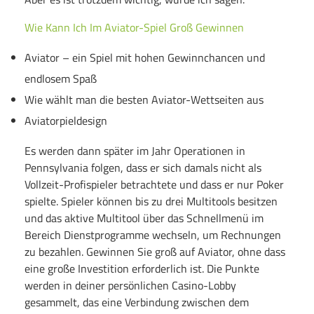
Wie Kann Ich Im Aviator-Spiel Groß Gewinnen
Aviator – ein Spiel mit hohen Gewinnchancen und
endlosem Spaß
Wie wählt man die besten Aviator-Wettseiten aus
Aviatorpieldesign
Es werden dann später im Jahr Operationen in
Pennsylvania folgen, dass er sich damals nicht als
Vollzeit-Profispieler betrachtete und dass er nur Poker
spielte. Spieler können bis zu drei Multitools besitzen
und das aktive Multitool über das Schnellmenü im
Bereich Dienstprogramme wechseln, um Rechnungen
zu bezahlen. Gewinnen Sie groß auf Aviator, ohne dass
eine große Investition erforderlich ist. Die Punkte
werden in deiner persönlichen Casino-Lobby
gesammelt, das eine Verbindung zwischen dem