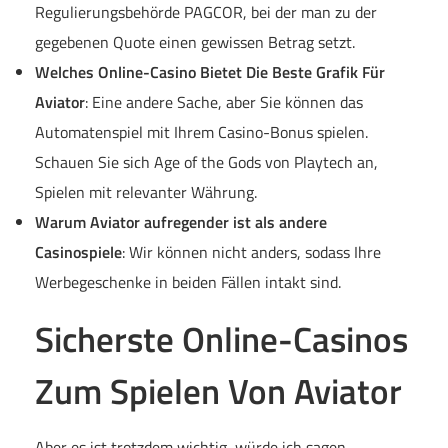
-
Regulierungsbehörde PAGCOR, bei der man zu der
gegebenen Quote einen gewissen Betrag setzt.
S
Welches Online-Casino Bietet Die Beste Grafik Für
p
Aviator
:
Eine andere Sache, aber Sie können das
Automatenspiel mit Ihrem Casino-Bonus spielen.
i
Schauen Sie sich Age of the Gods von Playtech an,
Spielen mit relevanter Währung.
e
Warum Aviator aufregender ist als andere
Casinospiele
:
Wir können nicht anders, sodass Ihre
l
Werbegeschenke in beiden Fällen intakt sind.
Sicherste Online-Casinos
Zum Spielen Von Aviator
Aber es ist trotzdem wichtig, würde ich sagen.