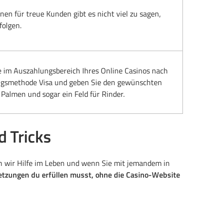
nen für treue Kunden gibt es nicht viel zu sagen,
folgen.
 im Auszahlungsbereich Ihres Online Casinos nach
ngsmethode Visa und geben Sie den gewünschten
 Palmen und sogar ein Feld für Rinder.
d Tricks
en wir Hilfe im Leben und wenn Sie mit jemandem in
tzungen du erfüllen musst, ohne die Casino-Website