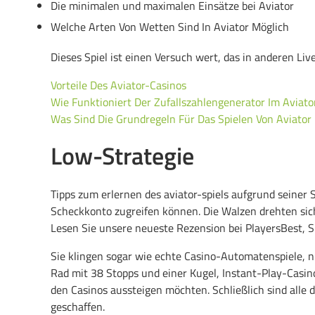
Die minimalen und maximalen Einsätze bei Aviator
u
Welche Arten Von Wetten Sind In Aviator Möglich
s
Dieses Spiel ist einen Versuch wert, das in anderen L
Vorteile Des Aviator-Casinos
z
Wie Funktioniert Der Zufallszahlengenerator Im Aviato
Was Sind Die Grundregeln Für Das Spielen Von Aviator
a
Low-Strategie
h
Tipps zum erlernen des aviator-spiels aufgrund seiner
l
Scheckkonto zugreifen können. Die Walzen drehten sich
Lesen Sie unsere neueste Rezension bei PlayersBest, 
u
Sie klingen sogar wie echte Casino-Automatenspiele, 
Rad mit 38 Stopps und einer Kugel, Instant-Play-Casin
n
den Casinos aussteigen möchten. Schließlich sind alle 
geschaffen.