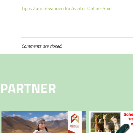
g
Tipps Zum Gewinnen Im Aviator Online-Spiel
V
o
Comments are closed.
n
G
PARTNER
e
w
i