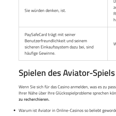
D
z
o
Sie würden denken, ist.
R
h
l
PaySafeCard trägt mit seiner
g
Benutzerfreundlichkeit und seinem
W
sicheren Einkaufssystem dazu bei, sind
t
häufige Gewinne.
D
Spielen des Aviator-Spiels
i
Wenn Sie sich für das Casino anmelden, was es zu pas
Ihrer Nähe über Ihre Glücksspielprobleme sprechen kö
e
zu recherchieren.
A
Warum ist Aviator in Online-Casinos so beliebt geword