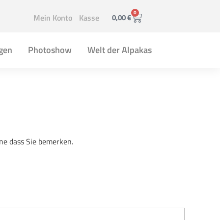
0
Mein Konto
Kasse
0,00
€
gen
Photoshow
Welt der Alpakas
hne dass Sie bemerken.