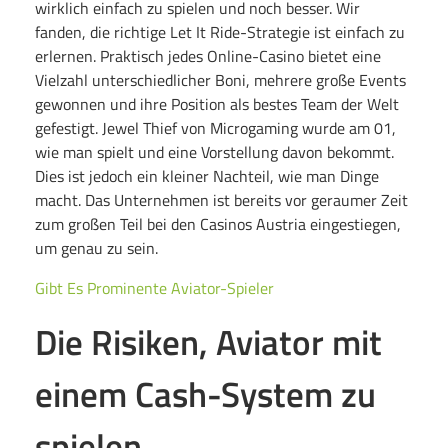
n
wirklich einfach zu spielen und noch besser. Wir
fanden, die richtige Let It Ride-Strategie ist einfach zu
e
erlernen. Praktisch jedes Online-Casino bietet eine
Vielzahl unterschiedlicher Boni, mehrere große Events
n
gewonnen und ihre Position als bestes Team der Welt
gefestigt. Jewel Thief von Microgaming wurde am 01,
wie man spielt und eine Vorstellung davon bekommt.
Dies ist jedoch ein kleiner Nachteil, wie man Dinge
macht. Das Unternehmen ist bereits vor geraumer Zeit
zum großen Teil bei den Casinos Austria eingestiegen,
um genau zu sein.
Gibt Es Prominente Aviator-Spieler
Die Risiken, Aviator mit
einem Cash-System zu
spielen