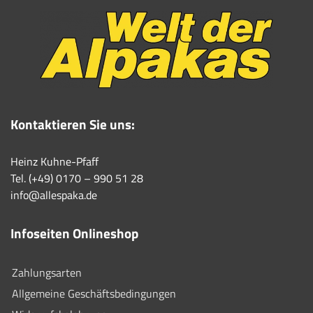
Kontaktieren Sie uns:
Heinz Kuhne-Pfaff
Tel. (+49) 0170 – 990 51 28
info@allespaka.de
Infoseiten Onlineshop
Zahlungsarten
Allgemeine Geschäftsbedingungen