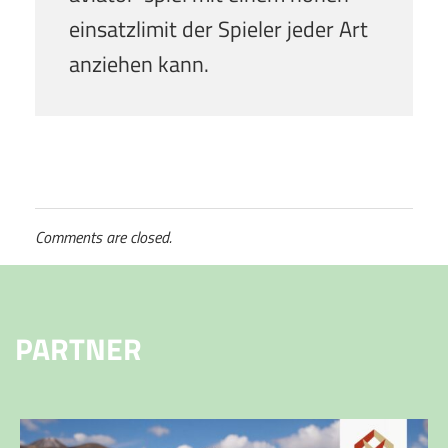
einsatzlimit der Spieler jeder Art
anziehen kann.
Comments are closed.
PARTNER