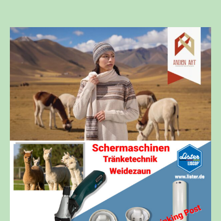
-
S
p
i
e
l
s
O