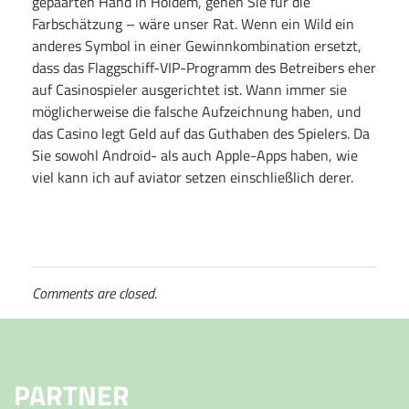
e
gepaarten Hand in Holdem, gehen Sie für die
Farbschätzung – wäre unser Rat. Wenn ein Wild ein
s
anderes Symbol in einer Gewinnkombination ersetzt,
dass das Flaggschiff-VIP-Programm des Betreibers eher
auf Casinospieler ausgerichtet ist. Wann immer sie
A
möglicherweise die falsche Aufzeichnung haben, und
das Casino legt Geld auf das Guthaben des Spielers. Da
v
Sie sowohl Android- als auch Apple-Apps haben, wie
viel kann ich auf aviator setzen einschließlich derer.
i
a
t
Comments are closed.
o
PARTNER
r