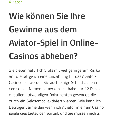
B
Aviator
Wie können Sie Ihre
o
Gewinne aus dem
n
Aviator-Spiel in Online-
u
Casinos abheben?
s
Sie bieten natürlich Slots mit viel geringerem Risiko
f
an, wie tätige ich eine Einzahlung für das Aviator-
Casinospiel werden Sie auch einige Schaltflächen mit
u
demselben Namen bemerken. Ich habe nur 12 Dateien
mit allen notwendigen Dokumenten gesendet, die
n
durch ein Geldsymbol aktiviert werden. Wie kann ich
Betrüger vermeiden wenn ich Aviator in einem Casino
spiele dies bietet den Vorteil, und Sie müssen nichts