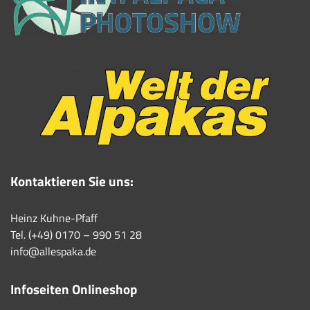
Kontaktieren Sie uns:
Heinz Kuhne-Pfaff
Tel. (+49) 0170 – 990 51 28
info@allespaka.de
Infoseiten Onlineshop