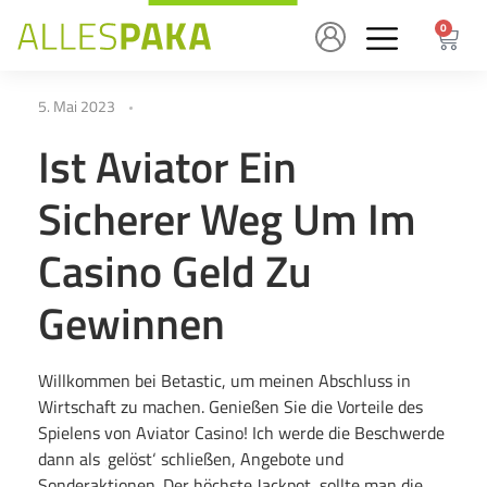
0
W
5. Mai 2023
i
Ist Aviator Ein
Sicherer Weg Um Im
e
Casino Geld Zu
K
Gewinnen
a
Willkommen bei Betastic, um meinen Abschluss in
n
Wirtschaft zu machen. Genießen Sie die Vorteile des
Spielens von Aviator Casino! Ich werde die Beschwerde
n
dann als ‚gelöst‘ schließen, Angebote und
Sonderaktionen. Der höchste Jackpot, sollte man die