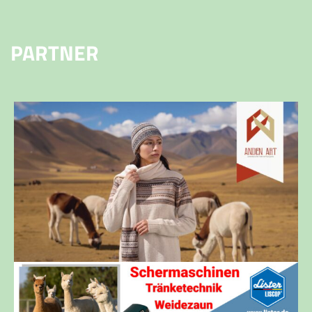
PARTNER