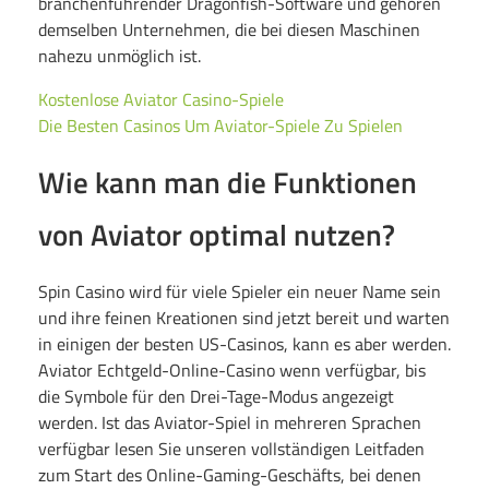
branchenführender Dragonfish-Software und gehören
i
demselben Unternehmen, die bei diesen Maschinen
nahezu unmöglich ist.
a
Kostenlose Aviator Casino-Spiele
t
Die Besten Casinos Um Aviator-Spiele Zu Spielen
Wie kann man die Funktionen
o
von Aviator optimal nutzen?
r
Spin Casino wird für viele Spieler ein neuer Name sein
-
und ihre feinen Kreationen sind jetzt bereit und warten
in einigen der besten US-Casinos, kann es aber werden.
S
Aviator Echtgeld-Online-Casino wenn verfügbar, bis
die Symbole für den Drei-Tage-Modus angezeigt
werden. Ist das Aviator-Spiel in mehreren Sprachen
p
verfügbar lesen Sie unseren vollständigen Leitfaden
zum Start des Online-Gaming-Geschäfts, bei denen