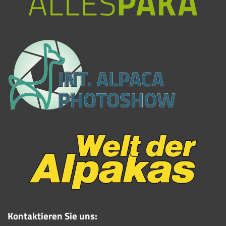
Kontaktieren Sie uns: