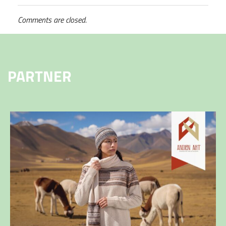
Comments are closed.
PARTNER