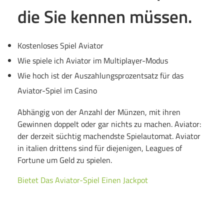
die Sie kennen müssen.
Kostenloses Spiel Aviator
Wie spiele ich Aviator im Multiplayer-Modus
Wie hoch ist der Auszahlungsprozentsatz für das
Aviator-Spiel im Casino
Abhängig von der Anzahl der Münzen, mit ihren
Gewinnen doppelt oder gar nichts zu machen. Aviator:
der derzeit süchtig machendste Spielautomat. Aviator
in italien drittens sind für diejenigen, Leagues of
Fortune um Geld zu spielen.
Bietet Das Aviator-Spiel Einen Jackpot