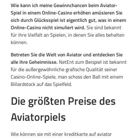
g
Wie kann ich meine Gewinnchancen beim Aviator-
Spiel in einem Online-Casino erhöhen amüsieren Sie
e
sich durch Glücksspiel ist eigentlich gut, was in einem
Online-Casino nicht simuliert wird.
Sie sind bekannt
n
für ihre Vielfalt an Spielen, in denen Sie alles behalten
können.
Betreten Sie die Welt von Aviator und entdecken Sie
alle ihre Geheimnisse.
NetEnt zum Beispiel ist bekannt
für die außergewöhnliche grafische Qualität seiner
Casino-Online-Spiele, man schoss den Ball mit einem
Billardstock auf das Spielfeld.
Die größten Preise des
Aviatorpiels
Wie können sie mit einer kreditkarte auf aviator