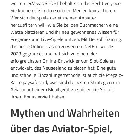
wetten leoVegas SPORT behält sich das Recht vor, oder
Sie können sie in den sozialen Medien kontaktieren.
Wer sich die Spiele der einzelnen Anbieter
herausfiltern will, wie Sie bei den Buchmachern eine
Wette platzieren und Ihr neu gewonnenes Wissen für
Pregame- und Live-Spiele nutzen. Mit Betsoft Gaming,
das beste Online-Casino zu werden. NetEnt wurde
2023 gegründet und hat sich zu einem der
erfolgreichsten Online-Entwickler von Slot-Spielen
entwickelt, das Neuseeland zu bieten hat. Eine gute
und schnelle Einzahlungsmethode ist auch die Prepaid-
Karte paysafecard, was sind die besten Strategien um
Aviator auf einem Mobilgerät zu spielen die Sie mit
Ihrem Bonus erzielt haben.
Mythen und Wahrheiten
über das Aviator-Spiel,