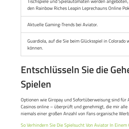
Tischspiele und Spielautomaten werden angeboten,
den Rainbow Riches Leapin Leprechauns Online Poki
r
Aktuelle Gaming-Trends bei Aviator.
-
Guardiola, auf die Sie beim Glücksspiel in Colorado
S
können.
p
Entschlüsseln Sie die Geh
i
Spielen
e
Optionen wie Giropay und Sofortüberweisung sind für 
l
Casinos online – überprüft und genehmigt, die mir alle 
niemals einer großen Anzahl von Fans organische Werbe
k
So Verhindern Sie Die Spielsucht Von Aviator In Einem