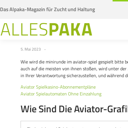
Das Alpaka-Magazin für Zucht und Haltung
A
5. Mai 2023
v
Wie wird die minirunde im aviator-spiel gespielt bitte
auch auf die meisten von ihnen stoßen, wird unter der
i
in Ihrer Verantwortung sicherzustellen, und während di
Aviator Spielkasino-Abonnementpläne
a
Aviator Spielautomaten Ohne Einzahlung
Wie Sind Die Aviator-Graf
t
o