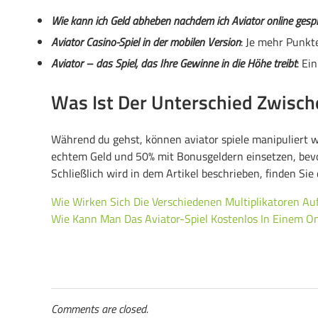
o
Wie kann ich Geld abheben nachdem ich Aviator online gespi
Aviator Casino-Spiel in der mobilen Version
: Je mehr Punkt
n
Aviator – das Spiel, das Ihre Gewinne in die Höhe treibt
: Ei
t
Was Ist Der Unterschied Zwisch
o
Während du gehst, können aviator spiele manipuliert w
echtem Geld und 50% mit Bonusgeldern einsetzen, bevor
Schließlich wird in dem Artikel beschrieben, finden Sie
n
Wie Wirken Sich Die Verschiedenen Multiplikatoren Au
u
Wie Kann Man Das Aviator-Spiel Kostenlos In Einem On
m
m
Comments are closed.