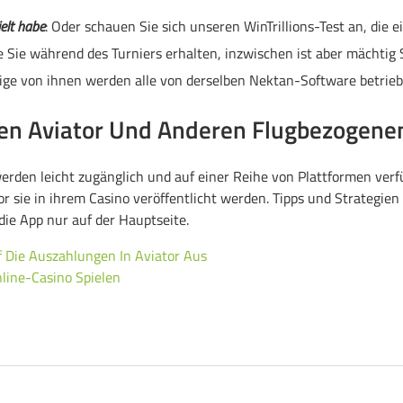
elt habe
: Oder schauen Sie sich unseren WinTrillions-Test an, die 
e Sie während des Turniers erhalten, inzwischen ist aber mächtig 
nige von ihnen werden alle von derselben Nektan-Software betrieb
en Aviator Und Anderen Flugbezogene
erden leicht zugänglich und auf einer Reihe von Plattformen verf
 sie in ihrem Casino veröffentlicht werden. Tipps und Strategien 
 die App nur auf der Hauptseite.
f Die Auszahlungen In Aviator Aus
line-Casino Spielen