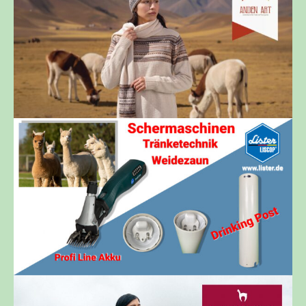
l
e
b
n
i
s